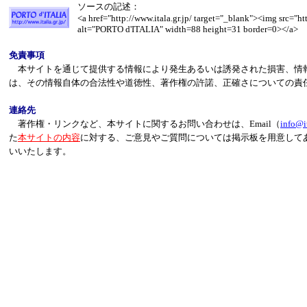
ソースの記述：
<a href="http://www.itala.gr.jp/ target="_blank"><img src="htt
alt="PORTO d'ITALIA" width=88 height=31 border=0></a>
免責事項
本サイトを通じて提供する情報により発生あるいは誘発された損害、情
は、その情報自体の合法性や道徳性、著作権の許諾、正確さについての責
連絡先
著作権・リンクなど、本サイトに関するお問い合わせは、Email（
info@it
た
本サイトの内容
に対する、ご意見やご質問については掲示板を用意して
いいたします。